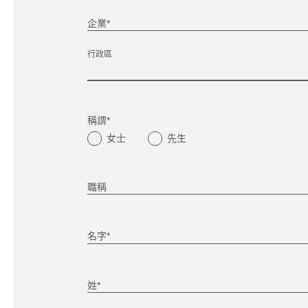
企業*
行政區
稱謂*
女士
先生
職稱
名字*
姓*