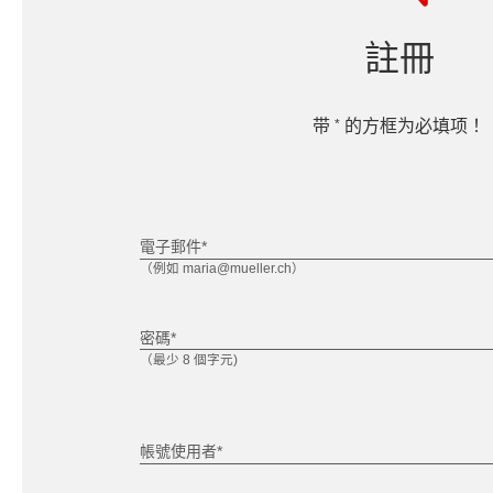
註冊
*
带
的方框为必填项！
電子郵件*
（例如 maria@mueller.ch）
密碼*
（最少 8 個字元)
帳號使用者*