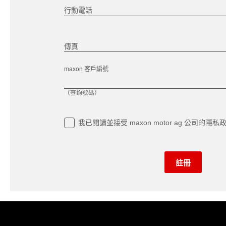
行動電話
傳真
maxon 客戶編號
（查詢號碼）
我已閱讀並接受 maxon motor ag 公司的
隱私
註冊