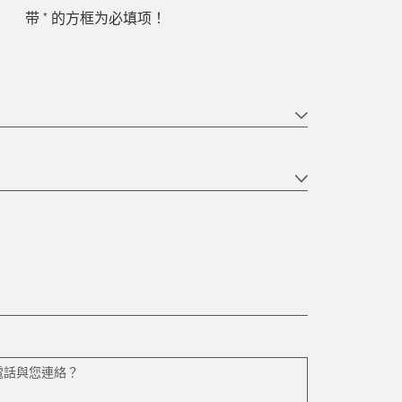
*
带
的方框为必填项！
電話與您連絡？