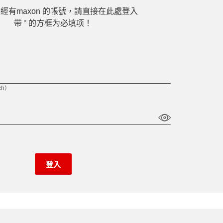
經有maxon 的帳號，請直接在此處登入
*
带
的方框为必填项！
ch）
登入