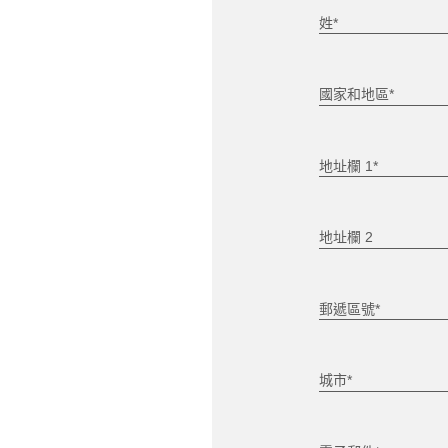
姓*
國家和地區*
地址欄 1*
地址欄 2
郵遞區號*
城市*