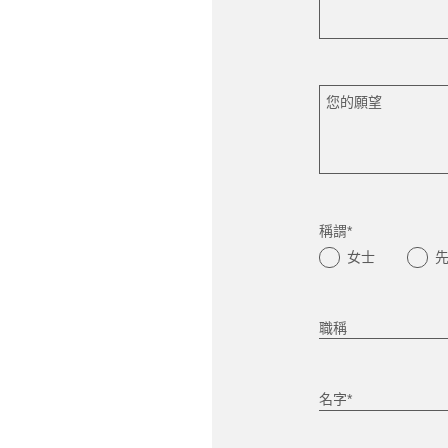
您的願望
稱謂*
女士
職稱
名字*