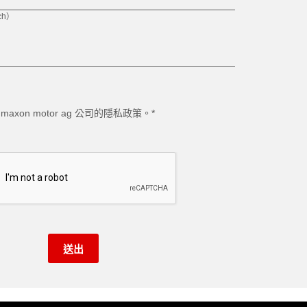
ch）
xon motor ag 公司的
隱私政策
。*
送出