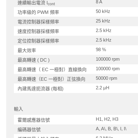
8 A
連續輸出電流 I
cont
50 kHz
功率級的 PWM 頻率
25 kHz
電流控制器採樣頻率
2.5 kHz
速度控制器採樣頻率
2.5 kHz
定位控制器採樣頻率
98 %
最大效率
100000 rpm
最高轉速 ( DC )
100000 rpm
最高轉速（ EC 一極對）直線換向
50000 rpm
最高轉速（EC 一極對）正弦換向
2.2 µH
內建馬達扼流器 (每相)
輸入
H1, H2, H3
霍爾感應器信號
A, A\, B, B\, I, I\
編碼器信號