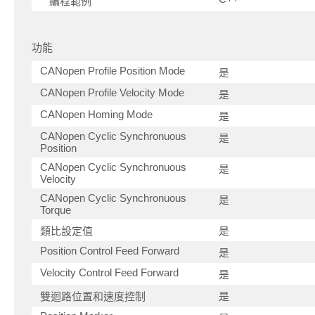
編程範例
功能
CANopen Profile Position Mode
是
CANopen Profile Velocity Mode
是
CANopen Homing Mode
是
CANopen Cyclic Synchronuous
是
Position
CANopen Cyclic Synchronuous
是
Velocity
CANopen Cyclic Synchronuous
是
Torque
類比設定值
是
Position Control Feed Forward
是
Velocity Control Feed Forward
是
雙迴路位置和速度控制
是