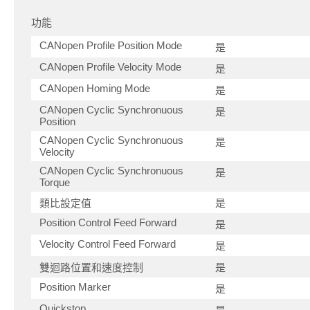
功能
CANopen Profile Position Mode
是
CANopen Profile Velocity Mode
是
CANopen Homing Mode
是
CANopen Cyclic Synchronuous
是
Position
CANopen Cyclic Synchronuous
是
Velocity
CANopen Cyclic Synchronuous
是
Torque
類比設定值
是
Position Control Feed Forward
是
Velocity Control Feed Forward
是
雙迴路位置和速度控制
是
Position Marker
是
Quickstop