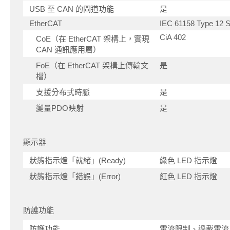
USB 至 CAN 的閘道功能
是
EtherCAT
IEC 61158 Type 12 Sl
CiA 402
CoE（在 EtherCAT 架構上，實現
CAN 通訊應用層）
FoE（在 EtherCAT 架構上傳輸文
是
檔）
支援分布式時脈
是
變量PDO映射
是
顯示器
狀態指示燈「就緒」(Ready)
綠色 LED 指示燈
狀態指示燈「錯誤」(Error)
紅色 LED 指示燈
防護功能
防護功能
電流限制、過載電流